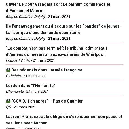
Olivier Le Cour Grandmaison: Le barnum commémoriel
d’Emmanuel Macron
Blog de Christine Delphy
-
21 mars 2021
De l’ensauvagement au discours sur les “bandes” de jeunes:
La fabrique d’une demande sécuritaire
Blog de Christine Delphy
-
21 mars 2021
“Le combat n’est pas terminé”: le tribunal admistratif
d’Amiens donne raison aux ex-salariés de Whirlpool
France TV Info
-
21 mars 2021
Des néonazis dans l’armée française
C l'hebdo
-
21 mars 2021
Lordon dans “l’Humanité”
L'humanité
-
21 mars 2021
“COVID, 1 an après” – Pas de Quartier
QG
-
21 mars 2021
Laurent Pietraszewski obligé de s’expliquer sur son passé et
ses liens avec Auchan
Figaro
-
21 mars 2021