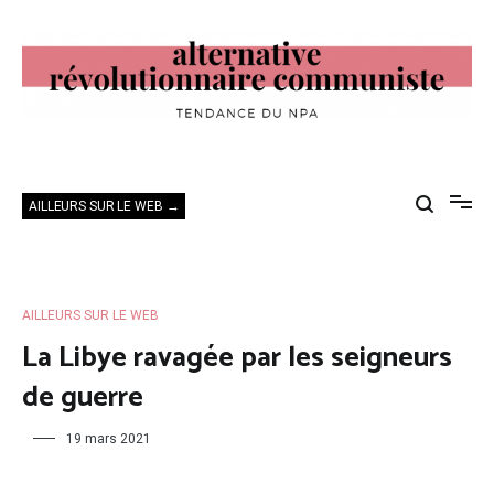
Aller
au
contenu
Alternative Révolutionnaire Communiste
Tendance du NPA
AILLEURS SUR LE WEB →
AILLEURS SUR LE WEB
La Libye ravagée par les seigneurs
de guerre
19 mars 2021