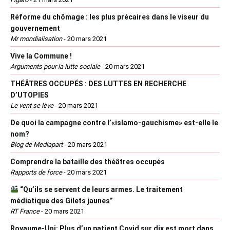
Réforme du chômage : les plus précaires dans le viseur du
gouvernement
Mr mondialisation
-
20 mars 2021
Vive la Commune !
Arguments pour la lutte sociale
-
20 mars 2021
THÉÂTRES OCCUPÉS : DES LUTTES EN RECHERCHE
D’UTOPIES
Le vent se lève
-
20 mars 2021
De quoi la campagne contre l’«islamo-gauchisme» est-elle le
nom?
Blog de Mediapart
-
20 mars 2021
Comprendre la bataille des théâtres occupés
Rapports de force
-
20 mars 2021
“Qu’ils se servent de leurs armes. Le traitement
médiatique des Gilets jaunes”
RT France
-
20 mars 2021
Royaume-Uni: Plus d’un patient Covid sur dix est mort dans