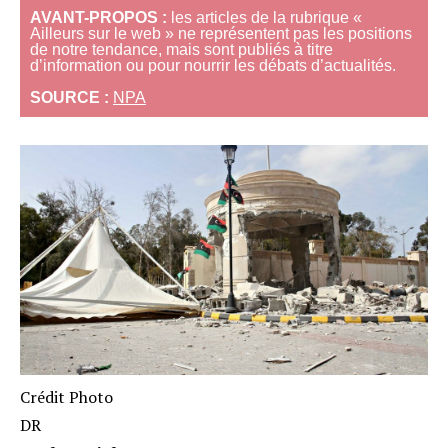
AVANT-PROPOS :
les articles de la rubrique «
Ailleurs sur le web » ne représentent pas les positions
de notre tendance, mais sont publiés à titre
d’information ou pour nourrir les débats d’actualités.
SOURCE :
NPA
Crédit Photo
DR