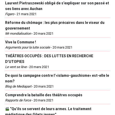
Laurent Pietraszewski obligé de s’expliquer sur son passé et
ses liens avec Auchan
Figaro
-
21 mars 2021
Réforme du chômage : les plus précaires dans le viseur du
gouvernement
Mr mondialisation
-
20 mars 2021
Vive la Commune !
Arguments pour la lutte sociale
-
20 mars 2021
THÉÂTRES OCCUPÉS : DES LUTTES EN RECHERCHE
D’UTOPIES
Le vent se lève
-
20 mars 2021
De quoi la campagne contre l’«islamo-gauchisme» est-elle le
nom?
Blog de Mediapart
-
20 mars 2021
Comprendre la bataille des théâtres occupés
Rapports de force
-
20 mars 2021
“Qu’ils se servent de leurs armes. Le traitement
médiatique des Gilets jaunes”