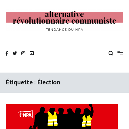
Aller
au
contenu
Alternative Révolutionnaire Communiste
Tendance du NPA
Étiquette :
Élection