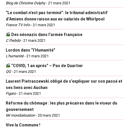
Blog de Christine Delphy
-
21 mars 2021
“Le combat n’est pas terminé”: le tribunal admistratif
d’Amiens donne raison aux ex-salariés de Whirlpool
France TV Info
-
21 mars 2021
Des néonazis dans l’armée française
C l'hebdo
-
21 mars 2021
Lordon dans “l’Humanité”
L'humanité
-
21 mars 2021
“COVID, 1 an après” – Pas de Quartier
QG
-
21 mars 2021
Laurent Pietraszewski obligé de s’expliquer sur son passé et
ses liens avec Auchan
Figaro
-
21 mars 2021
Réforme du chômage : les plus précaires dans le viseur du
gouvernement
Mr mondialisation
-
20 mars 2021
Vive la Commune !