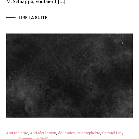
M. Schiappa, voulaient […]
LIRE LA SUITE
Anti-racisme
,
Anti-répréssion
,
éducation
,
Islamophobie
,
Samuel Paty