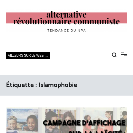
Aller
au
contenu
Alternative Révolutionnaire Communiste
Tendance du NPA
AILLEURS SUR LE WEB →
Étiquette :
Islamophobie