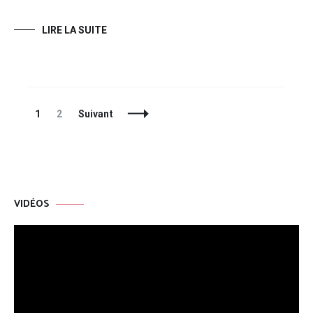
LIRE LA SUITE
Navigation
Page
Page
1
2
Suivant
des
articles
VIDÉOS