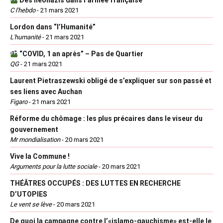
Des néonazis dans l’armée française
C l'hebdo
-
21 mars 2021
Lordon dans “l’Humanité”
L'humanité
-
21 mars 2021
“COVID, 1 an après” – Pas de Quartier
QG
-
21 mars 2021
Laurent Pietraszewski obligé de s’expliquer sur son passé et
ses liens avec Auchan
Figaro
-
21 mars 2021
Réforme du chômage : les plus précaires dans le viseur du
gouvernement
Mr mondialisation
-
20 mars 2021
Vive la Commune !
Arguments pour la lutte sociale
-
20 mars 2021
THÉÂTRES OCCUPÉS : DES LUTTES EN RECHERCHE
D’UTOPIES
Le vent se lève
-
20 mars 2021
De quoi la campagne contre l’«islamo-gauchisme» est-elle le