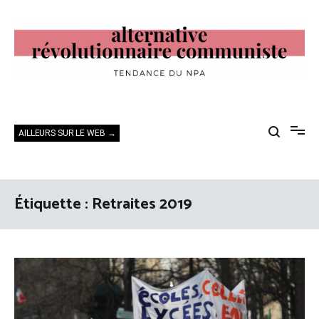
Aller
au
contenu
Alternative Révolutionnaire Communiste
Tendance du NPA
AILLEURS SUR LE WEB →
Étiquette :
Retraites 2019