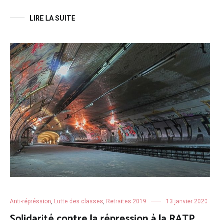
LIRE LA SUITE
Anti-répréssion
,
Lutte des classes
,
Retraites 2019
13 janvier 2020
Solidarité contre la répression à la RATP