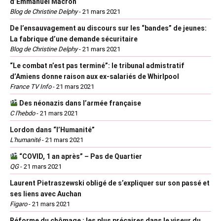
d’Emmanuel Macron
Blog de Christine Delphy
-
21 mars 2021
De l’ensauvagement au discours sur les “bandes” de jeunes:
La fabrique d’une demande sécuritaire
Blog de Christine Delphy
-
21 mars 2021
“Le combat n’est pas terminé”: le tribunal admistratif
d’Amiens donne raison aux ex-salariés de Whirlpool
France TV Info
-
21 mars 2021
Des néonazis dans l’armée française
C l'hebdo
-
21 mars 2021
Lordon dans “l’Humanité”
L'humanité
-
21 mars 2021
“COVID, 1 an après” – Pas de Quartier
QG
-
21 mars 2021
Laurent Pietraszewski obligé de s’expliquer sur son passé et
ses liens avec Auchan
Figaro
-
21 mars 2021
Réforme du chômage : les plus précaires dans le viseur du