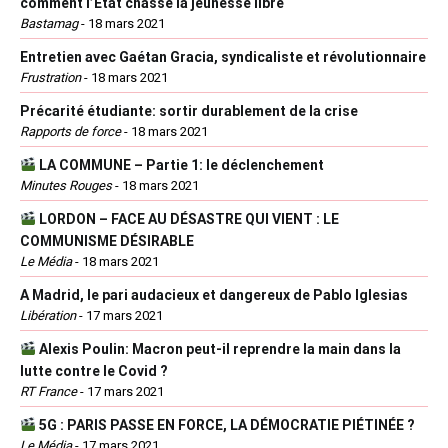
comment l’État chasse la jeunesse libre
Bastamag
-
18 mars 2021
Entretien avec Gaétan Gracia, syndicaliste et révolutionnaire
Frustration
-
18 mars 2021
Précarité étudiante: sortir durablement de la crise
Rapports de force
-
18 mars 2021
LA COMMUNE – Partie 1: le déclenchement
Minutes Rouges
-
18 mars 2021
LORDON – FACE AU DÉSASTRE QUI VIENT : LE
COMMUNISME DÉSIRABLE
Le Média
-
18 mars 2021
A Madrid, le pari audacieux et dangereux de Pablo Iglesias
Libération
-
17 mars 2021
Alexis Poulin: Macron peut-il reprendre la main dans la
lutte contre le Covid ?
RT France
-
17 mars 2021
5G : PARIS PASSE EN FORCE, LA DÉMOCRATIE PIÉTINÉE ?
Le Média
-
17 mars 2021