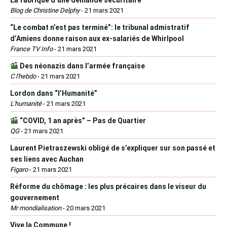
Blog de Christine Delphy
-
21 mars 2021
“Le combat n’est pas terminé”: le tribunal admistratif
d’Amiens donne raison aux ex-salariés de Whirlpool
France TV Info
-
21 mars 2021
Des néonazis dans l’armée française
C l'hebdo
-
21 mars 2021
Lordon dans “l’Humanité”
L'humanité
-
21 mars 2021
“COVID, 1 an après” – Pas de Quartier
QG
-
21 mars 2021
Laurent Pietraszewski obligé de s’expliquer sur son passé et
ses liens avec Auchan
Figaro
-
21 mars 2021
Réforme du chômage : les plus précaires dans le viseur du
gouvernement
Mr mondialisation
-
20 mars 2021
Vive la Commune !