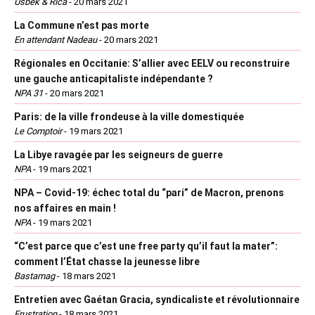
Usbek & Rica
-
20 mars 2021
La Commune n’est pas morte
En attendant Nadeau
-
20 mars 2021
Régionales en Occitanie: S’allier avec EELV ou reconstruire
une gauche anticapitaliste indépendante ?
NPA 31
-
20 mars 2021
Paris: de la ville frondeuse à la ville domestiquée
Le Comptoir
-
19 mars 2021
La Libye ravagée par les seigneurs de guerre
NPA
-
19 mars 2021
NPA – Covid-19: échec total du “pari” de Macron, prenons
nos affaires en main !
NPA
-
19 mars 2021
“C’est parce que c’est une free party qu’il faut la mater”:
comment l’État chasse la jeunesse libre
Bastamag
-
18 mars 2021
Entretien avec Gaétan Gracia, syndicaliste et révolutionnaire
Frustration
-
18 mars 2021