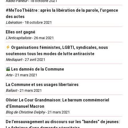
Radio Parleur
-
18 octobre 2021
#MeTooThéâtre : après la libération de la parole, l’urgence
des actes
Libération
-
18 octobre 2021
Elles ont gagné
L'Anticapitaliste
-
26 mai 2021
Organisations féministes, LGBTI, syndicales, nous
soutenons tous les modes de lutte antiraciste
Mediapart
-
27 avril 2021
Les damnés de la Commune
Arte
-
21 mars 2021
La Commune et ses usages libertaires
Ballast
-
21 mars 2021
Olivier Le Cour Grandmaison: Le barnum commémoriel
d’Emmanuel Macron
Blog de Christine Delphy
-
21 mars 2021
De l’ensauvagement au discours sur les “bandes” de jeunes:
La fabrique d’une demande sécuritaire