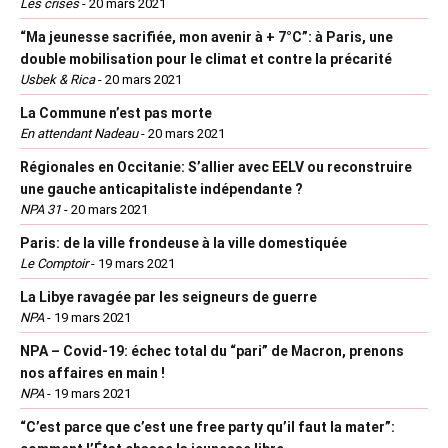
Les crises
-
20 mars 2021
“Ma jeunesse sacrifiée, mon avenir à + 7°C”: à Paris, une
double mobilisation pour le climat et contre la précarité
Usbek & Rica
-
20 mars 2021
La Commune n’est pas morte
En attendant Nadeau
-
20 mars 2021
Régionales en Occitanie: S’allier avec EELV ou reconstruire
une gauche anticapitaliste indépendante ?
NPA 31
-
20 mars 2021
Paris: de la ville frondeuse à la ville domestiquée
Le Comptoir
-
19 mars 2021
La Libye ravagée par les seigneurs de guerre
NPA
-
19 mars 2021
NPA – Covid-19: échec total du “pari” de Macron, prenons
nos affaires en main !
NPA
-
19 mars 2021
“C’est parce que c’est une free party qu’il faut la mater”: