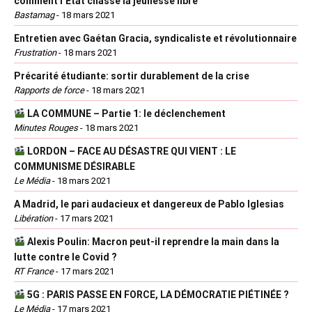
comment l’État chasse la jeunesse libre
Bastamag
-
18 mars 2021
Entretien avec Gaétan Gracia, syndicaliste et révolutionnaire
Frustration
-
18 mars 2021
Précarité étudiante: sortir durablement de la crise
Rapports de force
-
18 mars 2021
LA COMMUNE – Partie 1: le déclenchement
Minutes Rouges
-
18 mars 2021
LORDON – FACE AU DÉSASTRE QUI VIENT : LE
COMMUNISME DÉSIRABLE
Le Média
-
18 mars 2021
A Madrid, le pari audacieux et dangereux de Pablo Iglesias
Libération
-
17 mars 2021
Alexis Poulin: Macron peut-il reprendre la main dans la
lutte contre le Covid ?
RT France
-
17 mars 2021
5G : PARIS PASSE EN FORCE, LA DÉMOCRATIE PIÉTINÉE ?
Le Média
-
17 mars 2021