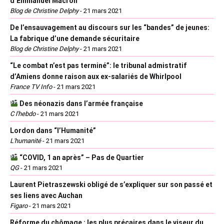
d’Emmanuel Macron
Blog de Christine Delphy
-
21 mars 2021
De l’ensauvagement au discours sur les “bandes” de jeunes:
La fabrique d’une demande sécuritaire
Blog de Christine Delphy
-
21 mars 2021
“Le combat n’est pas terminé”: le tribunal admistratif
d’Amiens donne raison aux ex-salariés de Whirlpool
France TV Info
-
21 mars 2021
Des néonazis dans l’armée française
C l'hebdo
-
21 mars 2021
Lordon dans “l’Humanité”
L'humanité
-
21 mars 2021
“COVID, 1 an après” – Pas de Quartier
QG
-
21 mars 2021
Laurent Pietraszewski obligé de s’expliquer sur son passé et
ses liens avec Auchan
Figaro
-
21 mars 2021
Réforme du chômage : les plus précaires dans le viseur du