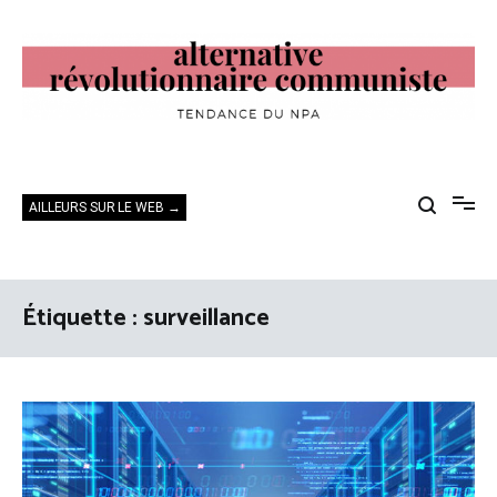
Aller
au
contenu
Alternative Révolutionnaire Communiste
Tendance du NPA
AILLEURS SUR LE WEB →
Étiquette :
surveillance