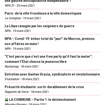
une gauche anticapitaliste indépendante ?
NPA 31
-
20 mars 2021
Paris: de la ville frondeuse à la ville domestiquée
Le Comptoir
-
19 mars 2021
La Libye ravagée par les seigneurs de guerre
NPA
-
19 mars 2021
NPA – Covid-19: échec total du “pari” de Macron, prenons
nos affaires en main !
NPA
-
19 mars 2021
“C’est parce que c’est une free party qu’il faut la mater”:
comment l’État chasse la jeunesse libre
Bastamag
-
18 mars 2021
Entretien avec Gaétan Gracia, syndicaliste et révolutionnaire
Frustration
-
18 mars 2021
Précarité étudiante: sortir durablement de la crise
Rapports de force
-
18 mars 2021
LA COMMUNE – Partie 1: le déclenchement
Minutes Rouges
-
18 mars 2021