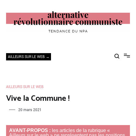
Aller
au
contenu
Alternative Révolutionnaire Communiste
Tendance du NPA
AILLEURS SUR LE WEB →
AILLEURS SUR LE WEB
Vive la Commune !
20 mars 2021
AVANT-PROPOS :
les articles de la rubrique «
Ailleurs sur le web » ne représentent pas les positions