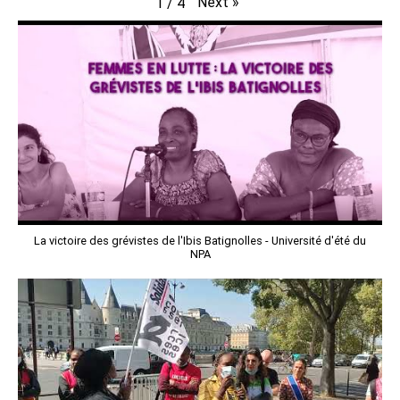
Next
»
1
/
4
La victoire des grévistes de l'Ibis Batignolles - Université d'été du
NPA