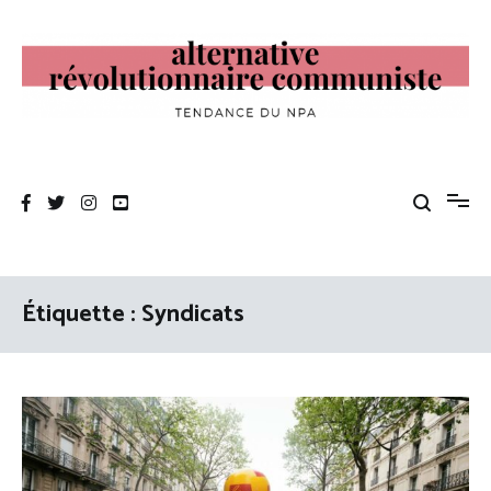
Aller
au
contenu
Alternative Révolutionnaire Communiste
Tendance du NPA
Étiquette :
Syndicats