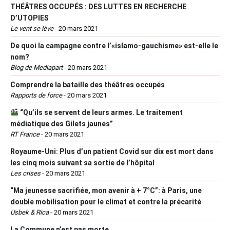
THÉÂTRES OCCUPÉS : DES LUTTES EN RECHERCHE
D’UTOPIES
Le vent se lève
-
20 mars 2021
De quoi la campagne contre l’«islamo-gauchisme» est-elle le
nom?
Blog de Mediapart
-
20 mars 2021
Comprendre la bataille des théâtres occupés
Rapports de force
-
20 mars 2021
“Qu’ils se servent de leurs armes. Le traitement
médiatique des Gilets jaunes”
RT France
-
20 mars 2021
Royaume-Uni: Plus d’un patient Covid sur dix est mort dans
les cinq mois suivant sa sortie de l’hôpital
Les crises
-
20 mars 2021
“Ma jeunesse sacrifiée, mon avenir à + 7°C”: à Paris, une
double mobilisation pour le climat et contre la précarité
Usbek & Rica
-
20 mars 2021
La Commune n’est pas morte