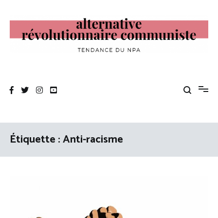
Aller
au
contenu
Alternative Révolutionnaire Communiste
Tendance du NPA
Étiquette :
Anti-racisme