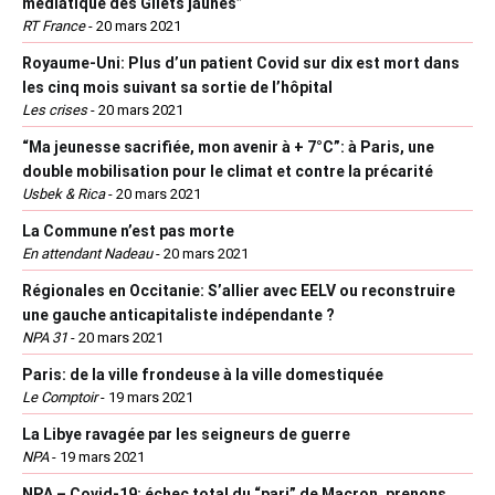
médiatique des Gilets jaunes”
RT France
-
20 mars 2021
Royaume-Uni: Plus d’un patient Covid sur dix est mort dans
les cinq mois suivant sa sortie de l’hôpital
Les crises
-
20 mars 2021
“Ma jeunesse sacrifiée, mon avenir à + 7°C”: à Paris, une
double mobilisation pour le climat et contre la précarité
Usbek & Rica
-
20 mars 2021
La Commune n’est pas morte
En attendant Nadeau
-
20 mars 2021
Régionales en Occitanie: S’allier avec EELV ou reconstruire
une gauche anticapitaliste indépendante ?
NPA 31
-
20 mars 2021
Paris: de la ville frondeuse à la ville domestiquée
Le Comptoir
-
19 mars 2021
La Libye ravagée par les seigneurs de guerre
NPA
-
19 mars 2021
NPA – Covid-19: échec total du “pari” de Macron, prenons