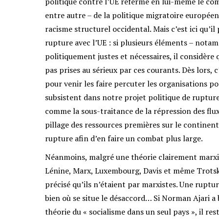
politique contre l’UE referme en lui-même le com
entre autre – de la politique migratoire européen
racisme structurel occidental. Mais c’est ici qu’il
rupture avec l’UE : si plusieurs éléments – nota
politiquement justes et nécessaires, il considère
pas prises au sérieux par ces courants. Dès lors, c
pour venir les faire percuter les organisations po
subsistent dans notre projet politique de rupture
comme la sous-traitance de la répression des flux
pillage des ressources premières sur le continen
rupture afin d’en faire un combat plus large.
Néanmoins, malgré une théorie clairement marxis
Lénine, Marx, Luxembourg, Davis et même Trotski 
précisé qu’ils n’étaient par marxistes. Une rupt
bien où se situe le désaccord… Si Norman Ajari a b
théorie du « socialisme dans un seul pays », il re