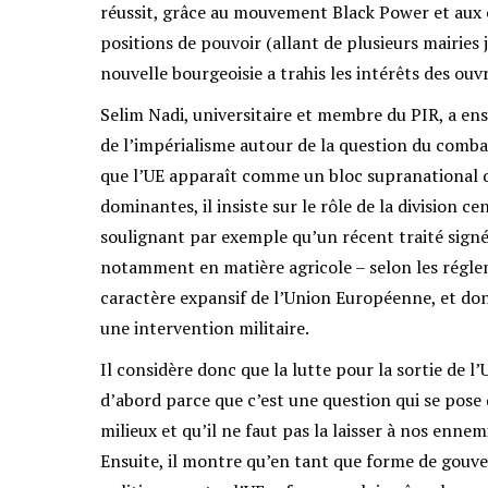
réussit, grâce au mouvement Black Power et aux é
positions de pouvoir (allant de plusieurs mairie
nouvelle bourgeoisie a trahis les intérêts des ouvr
Selim Nadi, universitaire et membre du PIR, a en
de l’impérialisme autour de la question du comb
que l’UE apparaît comme un bloc supranational q
dominantes, il insiste sur le rôle de la division ce
soulignant par exemple qu’un récent traité signé e
notamment en matière agricole – selon les régle
caractère expansif de l’Union Européenne, et don
une intervention militaire.
Il considère donc que la lutte pour la sortie de l
d’abord parce que c’est une question qui se pos
milieux et qu’il ne faut pas la laisser à nos enne
Ensuite, il montre qu’en tant que forme de gouv