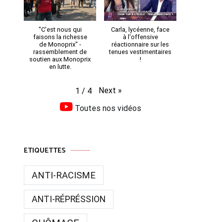
"C'est nous qui
Carla, lycéenne, face
faisons la richesse
à l'offensive
de Monoprix" -
réactionnaire sur les
rassemblement de
tenues vestimentaires
soutien aux Monoprix
!
en lutte.
Next
»
1
/
4
Toutes nos vidéos
ETIQUETTES
ANTI-RACISME
ANTI-RÉPRÉSSION