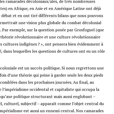
les camarades décoloniaux/ales, de très nombreuses
es) en Afrique, en Asie et en Amérique Latine ont déjà
débat et en ont tiré différents bilans que nous pouvons
rmettrait une vision plus globale du combat décolonial
. Par exemple, sur la question posée par Grosfoguel (que
héorie révolutionnaire et une culture révolutionnaire
les cultures indigènes ? », ont pensera bien évidemment à
é, dans lesquelles les questions de cultures ont eu un rôle
coloniale est un succès politique. Si nous regrettons une
ois d’une théorie qui peine à garder seule les deux pieds
 comblées dans les prochaines journées. Au final, au
e l’impérialisme occidental et capitaliste qui occupa la
 qu’axe politique structurant mais aussi englobant –
l, culturel, subjectif – apparaît comme l’objet central du
’impérialisme est aussi un ennemi central. Nos camarades