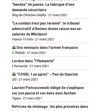
“bandes” de jeunes: La fabrique d’une
demande sécuritaire
Blog de Christine Delphy
-
21 mars 2021
“Le combat n’est pas terminé”: le tribunal
admistratif d’Amiens donne raison aux ex-
salariés de Whirlpool
France TV Info
-
21 mars 2021
Des néonazis dans l’armée française
C l'hebdo
-
21 mars 2021
Lordon dans “l’Humanité”
L'humanité
-
21 mars 2021
“COVID, 1 an après” – Pas de Quartier
QG
-
21 mars 2021
Laurent Pietraszewski obligé de s’expliquer
sur son passé et ses liens avec Auchan
Figaro
-
21 mars 2021
Réforme du chômage : les plus précaires dans