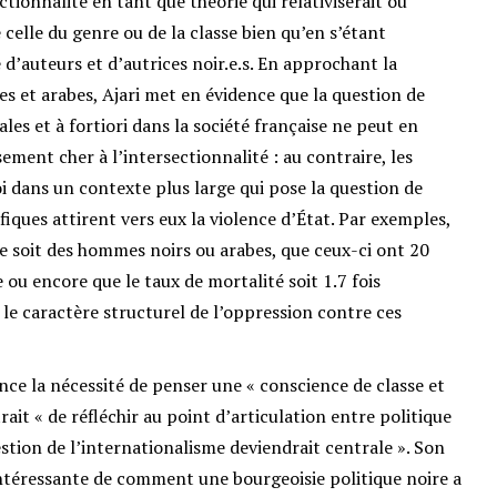
ctionnalité en tant que théorie qui relativiserait ou
 celle du genre ou de la classe bien qu’en s’étant
’auteurs et d’autrices noir.e.s. En approchant la
es et arabes, Ajari met en évidence que la question de
es et à fortiori dans la société française ne peut en
ement cher à l’intersectionnalité : au contraire, les
i dans un contexte plus large qui pose la question de
fiques attirent vers eux la violence d’État. Par exemples,
e soit des hommes noirs ou arabes, que ceux-ci ont 20
e ou encore que le taux de mortalité soit 1.7 fois
le caractère structurel de l’oppression contre ces
nce la nécessité de penser une « conscience de classe et
rait « de réfléchir au point d’articulation entre politique
estion de l’internationalisme deviendrait centrale ». Son
ntéressante de comment une bourgeoisie politique noire a