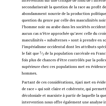
intervention sur une critique de fond de l’interse
secondariserait la question de la race au profit de
abondamment nourrie de la production politique d
question du genre par celle des masculinités noir
l’homme noir ou arabe dans les sociétés occidental
aucun cas n’être approchée qu’avec celle du crois
masculinités « subalternes » sont à prendre en so
l’impérialisme occidental dont les attributs spéci
2
le fait que
⁄
de la population carcérale en Franc
3
fois plus de chances d’être contrôlés par la polic
supérieure chez ces populations met en évidence 
hommes.
Partant de ces considérations, Ajari met en évide
de race » qui soit claire et cohérente, qui permett
décoloniale et marxiste à partir de laquelle la qu
intervention nous offre également une analyse i