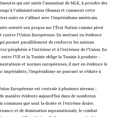
meutes qui ont suivis l’assassinat de MLK, à prendre des
s jusqu’à l’administration Obama) et comment cette
iers noirs en s’alliant avec l’impérialisme américain.
suite orienté son propos sur l’État Nation comme pivot
at contre l’Union Européenne. En mettant en évidence
ui permet parallèlement de renforcer les nations
ntre/périphérie à l’intérieur et à l’extérieur de l’Union. En
ntre l’UE et la Tunisie oblige la Tunisie à produire –
mentations et normes européennes, il met en évidence le
c impérialiste, l’impérialisme ne pouvant se réduire à
’Union Européenne est centrale à plusieurs niveaux :
e de manière évidente aujourd’hui dans de nombreux
mis communs que sont la droite et l’extrême droite.
ernance et de domination supranationale, le combat