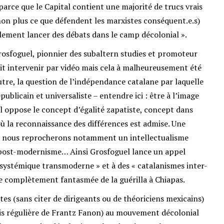
arce que le Capital contient une majorité de trucs vrais
s non plus ce que défendent les marxistes conséquent.e.s)
ulement lancer des débats dans le camp décolonial ».
rosfoguel, pionnier des subaltern studies et promoteur
it intervenir par vidéo mais cela à malheureusement été
utre, la question de l’indépendance catalane par laquelle
publicain et universaliste – entendre ici : être à l’image
il oppose le concept d’égalité zapatiste, concept dans
où la reconnaissance des différences est admise. Une
le nous reprocherons notamment un intellectualisme
ost-modernisme… Ainsi Grosfoguel lance un appel
systémique transmoderne » et à des « catalanismes inter-
e complètement fantasmée de la guérilla à Chiapas.
tes (sans citer de dirigeants ou de théoriciens mexicains)
mais régulière de Frantz Fanon) au mouvement décolonial