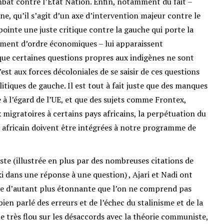
bat contre l’État Nation. Enfin, notamment du fait –
ne, qu’il s’agit d’un axe d’intervention majeur contre le
 pointe une juste critique contre la gauche qui porte la
mment d’ordre économiques – lui apparaissent
 que certaines questions propres aux indigènes ne sont
’est aux forces décoloniales de se saisir de ces questions
litiques de gauche. Il est tout à fait juste que des manques
 à l’égard de l’UE, et que des sujets comme Frontex,
 migratoires à certains pays africains, la perpétuation du
t africain doivent être intégrées à notre programme de
te (illustrée en plus par des nombreuses citations de
dans une réponse à une question) , Ajari et Nadi ont
ure d’autant plus étonnante que l’on ne comprend pas
ien parlé des erreurs et de l’échec du stalinisme et de la
ste très flou sur les désaccords avec la théorie communiste,