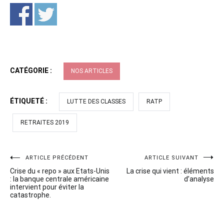
CATÉGORIE :
NOS ARTICLES
ÉTIQUETÉ :
LUTTE DES CLASSES
RATP
RETRAITES 2019
Navigation
ARTICLE PRÉCÉDENT
ARTICLE SUIVANT
Crise du « repo » aux Etats-Unis
La crise qui vient : éléments
de
: la banque centrale américaine
d’analyse
intervient pour éviter la
l’article
catastrophe.