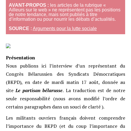
AVANT-PROPOS :
les articles de la rubrique «
Ailleurs sur le web » ne représentent pas les positions
de notre tendance, mais sont publiés à titre
d’information ou pour nourrir les débats d’actualités.
SOURCE :
Arguments pour la lutte sociale
P
résentation
Nous publions ici l’interview d’un représentant du
Congrès Bélarussien des Syndicats Démocratiques
(BKPD), en date de mardi matin 17 août, donnée au
site
Le partisan bélarusse
. La traduction est de notre
seule responsabilité (nous avons modifié l’ordre de
certains paragraphes dans un souci de clarté ).
Les militants ouvriers français doivent comprendre
l’importance du BKPD (et du coup l’importance du