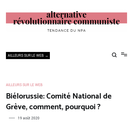
Aller
au
contenu
Alternative Révolutionnaire Communiste
Tendance du NPA
AILLEURS SUR LE WEB →
AILLEURS SUR LE WEB
Biélorussie: Comité National de
Grève, comment, pourquoi ?
19 août 2020