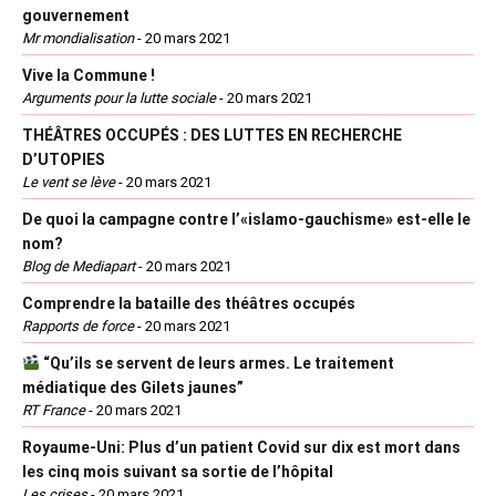
gouvernement
Mr mondialisation
-
20 mars 2021
Vive la Commune !
Arguments pour la lutte sociale
-
20 mars 2021
THÉÂTRES OCCUPÉS : DES LUTTES EN RECHERCHE
D’UTOPIES
Le vent se lève
-
20 mars 2021
De quoi la campagne contre l’«islamo-gauchisme» est-elle le
nom?
Blog de Mediapart
-
20 mars 2021
Comprendre la bataille des théâtres occupés
Rapports de force
-
20 mars 2021
“Qu’ils se servent de leurs armes. Le traitement
médiatique des Gilets jaunes”
RT France
-
20 mars 2021
Royaume-Uni: Plus d’un patient Covid sur dix est mort dans
les cinq mois suivant sa sortie de l’hôpital
Les crises
-
20 mars 2021