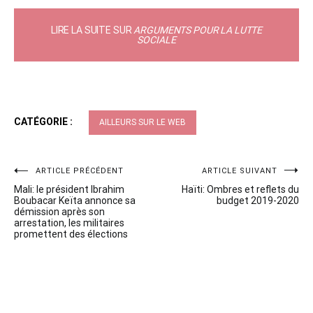
LIRE LA SUITE SUR
ARGUMENTS POUR LA LUTTE
SOCIALE
CATÉGORIE :
AILLEURS SUR LE WEB
Navigation
ARTICLE PRÉCÉDENT
ARTICLE SUIVANT
Mali: le président Ibrahim
Haïti: Ombres et reflets du
de
Boubacar Keïta annonce sa
budget 2019-2020
démission après son
l’article
arrestation, les militaires
promettent des élections