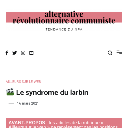
Aller
au
contenu
Alternative Révolutionnaire Communiste
Tendance du NPA
AILLEURS SUR LE WEB
Le syndrome du larbin
16 mars 2021
AVANT-PROPOS :
les articles de la rubrique «
Ailleurs sur le web » ne représentent pas les positions