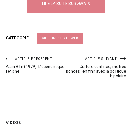
LIRE LA SUITE SUR
ANTI-K
CATÉGORIE :
AILLEURS SUR LE WEB
Navigation
ARTICLE PRÉCÉDENT
ARTICLE SUIVANT
Alain Bihr (1979): L’économique
Culture confinée, métros
de
fétiche
bondés : en finir avec la politique
bipolaire
l’article
VIDÉOS