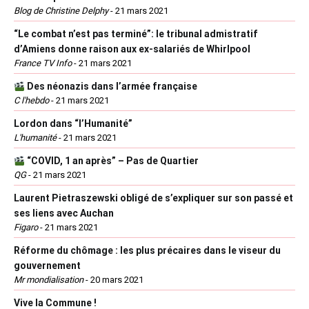
Blog de Christine Delphy
-
21 mars 2021
“Le combat n’est pas terminé”: le tribunal admistratif
d’Amiens donne raison aux ex-salariés de Whirlpool
France TV Info
-
21 mars 2021
Des néonazis dans l’armée française
C l'hebdo
-
21 mars 2021
Lordon dans “l’Humanité”
L'humanité
-
21 mars 2021
“COVID, 1 an après” – Pas de Quartier
QG
-
21 mars 2021
Laurent Pietraszewski obligé de s’expliquer sur son passé et
ses liens avec Auchan
Figaro
-
21 mars 2021
Réforme du chômage : les plus précaires dans le viseur du
gouvernement
Mr mondialisation
-
20 mars 2021
Vive la Commune !