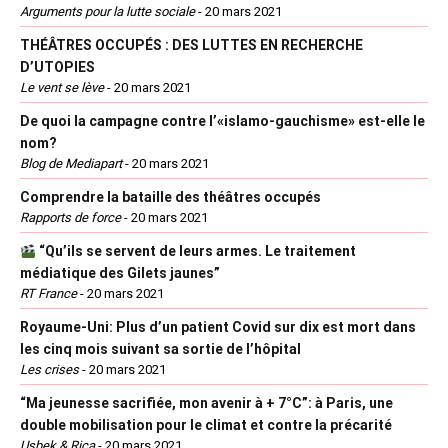
Arguments pour la lutte sociale
-
20 mars 2021
THÉÂTRES OCCUPÉS : DES LUTTES EN RECHERCHE
D’UTOPIES
Le vent se lève
-
20 mars 2021
De quoi la campagne contre l’«islamo-gauchisme» est-elle le
nom?
Blog de Mediapart
-
20 mars 2021
Comprendre la bataille des théâtres occupés
Rapports de force
-
20 mars 2021
“Qu’ils se servent de leurs armes. Le traitement
médiatique des Gilets jaunes”
RT France
-
20 mars 2021
Royaume-Uni: Plus d’un patient Covid sur dix est mort dans
les cinq mois suivant sa sortie de l’hôpital
Les crises
-
20 mars 2021
“Ma jeunesse sacrifiée, mon avenir à + 7°C”: à Paris, une
double mobilisation pour le climat et contre la précarité
Usbek & Rica
-
20 mars 2021