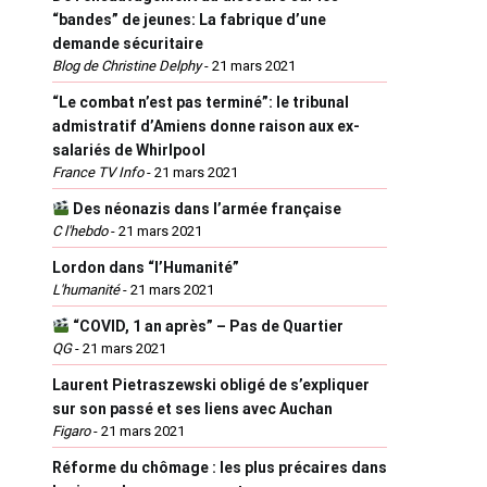
“bandes” de jeunes: La fabrique d’une
demande sécuritaire
Blog de Christine Delphy
-
21 mars 2021
“Le combat n’est pas terminé”: le tribunal
admistratif d’Amiens donne raison aux ex-
salariés de Whirlpool
France TV Info
-
21 mars 2021
Des néonazis dans l’armée française
C l'hebdo
-
21 mars 2021
Lordon dans “l’Humanité”
L'humanité
-
21 mars 2021
“COVID, 1 an après” – Pas de Quartier
QG
-
21 mars 2021
Laurent Pietraszewski obligé de s’expliquer
sur son passé et ses liens avec Auchan
Figaro
-
21 mars 2021
Réforme du chômage : les plus précaires dans