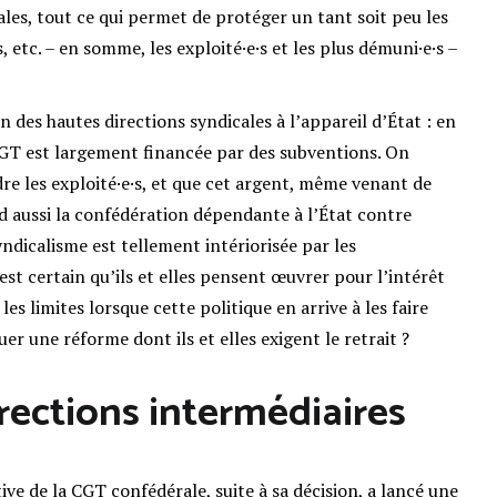
es, tout ce qui permet de protéger un tant soit peu les
s, etc. – en somme, les exploité·e·s et les plus démuni·e·s –
n des hautes directions syndicales à l’appareil d’État : en
a CGT est largement financée par des subventions. On
dre les exploité·e·s, et que cet argent, même venant de
end aussi la confédération dépendante à l’État contre
syndicalisme est tellement intériorisée par les
st certain qu’ils et elles pensent œuvrer pour l’intérêt
les limites lorsque cette politique en arrive à les faire
er une réforme dont ils et elles exigent le retrait ?
irections intermédiaires
ve de la CGT confédérale, suite à sa décision, a lancé une