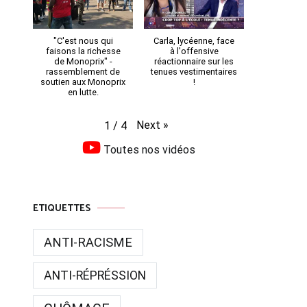
"C'est nous qui
Carla, lycéenne, face
faisons la richesse
à l'offensive
de Monoprix" -
réactionnaire sur les
rassemblement de
tenues vestimentaires
soutien aux Monoprix
!
en lutte.
Next
»
1
/
4
Toutes nos vidéos
ETIQUETTES
ANTI-RACISME
ANTI-RÉPRÉSSION