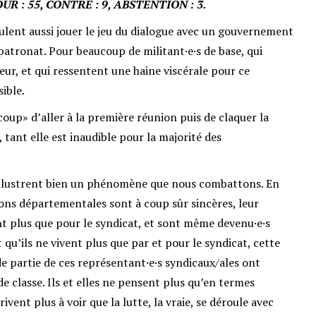
POUR : 55, CONTRE : 9, ABSTENTION : 3.
eulent aussi jouer le jeu du dialogue avec un gouvernement
atronat. Pour beaucoup de militant·e·s de base, qui
teur, et qui ressentent une haine viscérale pour ce
ible.
oup» d’aller à la première réunion puis de claquer la
, tant elle est inaudible pour la majorité des
 illustrent bien un phénomène que nous combattons. En
unions départementales sont à coup sûr sincères, leur
ent plus que pour le syndicat, et sont même devenu·e·s
t qu’ils ne vivent plus que par et pour le syndicat, cette
de partie de ces représentant·e·s syndicaux/ales ont
e classe. Ils et elles ne pensent plus qu’en termes
rivent plus à voir que la lutte, la vraie, se déroule avec