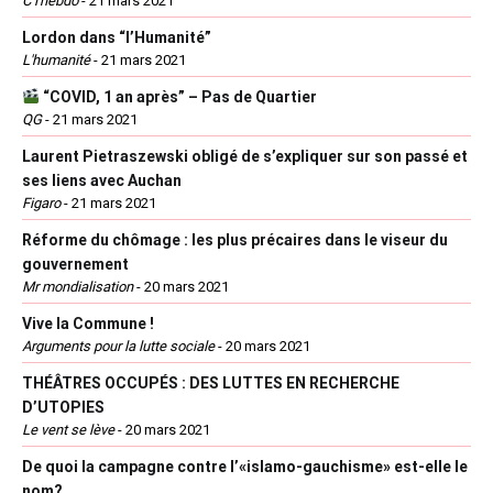
C l'hebdo
-
21 mars 2021
Lordon dans “l’Humanité”
L'humanité
-
21 mars 2021
“COVID, 1 an après” – Pas de Quartier
QG
-
21 mars 2021
Laurent Pietraszewski obligé de s’expliquer sur son passé et
ses liens avec Auchan
Figaro
-
21 mars 2021
Réforme du chômage : les plus précaires dans le viseur du
gouvernement
Mr mondialisation
-
20 mars 2021
Vive la Commune !
Arguments pour la lutte sociale
-
20 mars 2021
THÉÂTRES OCCUPÉS : DES LUTTES EN RECHERCHE
D’UTOPIES
Le vent se lève
-
20 mars 2021
De quoi la campagne contre l’«islamo-gauchisme» est-elle le
nom?