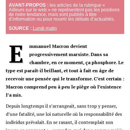
AVANT-PROPOS :
les articles de la rubrique «
Ailleurs sur le web » ne représentent pas les positions
de notre tendance, mais sont publiés à titre
d’information ou pour nourrir les débats d’actualités.
SOURCE :
Lundi matin
E
mmanuel Macron devient
progressivement marxiste. Dans sa
chambre, en ce moment, ça phosphore. Le
type est paraît-il brillant, et tout à fait en âge de
recevoir une pensée qui le transforme. C’est certain :
Macron comprend peu à peu le piège où l’existence
l’a mis.
Depuis longtemps il s’arrangeait, sans trop y penser,
d’une fatalité, une loi naturelle où la responsabilité des
individus prévalait. En se rasant, il contemplait son