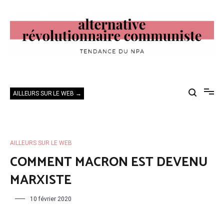
Aller
au
contenu
Alternative Révolutionnaire Communiste
Tendance du NPA
AILLEURS SUR LE WEB →
AILLEURS SUR LE WEB
COMMENT MACRON EST DEVENU
MARXISTE
10 février 2020