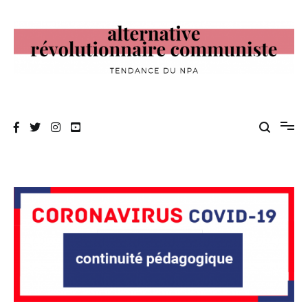
Aller
au
contenu
Alternative Révolutionnaire Communiste
Tendance du NPA