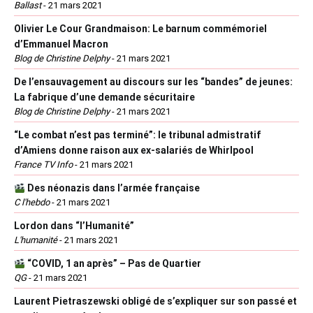
Ballast
-
21 mars 2021
Olivier Le Cour Grandmaison: Le barnum commémoriel
d’Emmanuel Macron
Blog de Christine Delphy
-
21 mars 2021
De l’ensauvagement au discours sur les “bandes” de jeunes:
La fabrique d’une demande sécuritaire
Blog de Christine Delphy
-
21 mars 2021
“Le combat n’est pas terminé”: le tribunal admistratif
d’Amiens donne raison aux ex-salariés de Whirlpool
France TV Info
-
21 mars 2021
Des néonazis dans l’armée française
C l'hebdo
-
21 mars 2021
Lordon dans “l’Humanité”
L'humanité
-
21 mars 2021
“COVID, 1 an après” – Pas de Quartier
QG
-
21 mars 2021
Laurent Pietraszewski obligé de s’expliquer sur son passé et