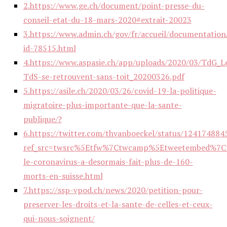
2.
https://www.ge.ch/document/point-presse-du-
conseil-etat-du-18-mars-2020#extrait-20023
3.
https://www.admin.ch/gov/fr/accueil/documentatio
id-78515.html
4.
https://www.aspasie.ch/app/uploads/2020/03/TdG_L
TdS-se-retrouvent-sans-toit_20200326.pdf
5.
https://asile.ch/2020/03/26/covid-19-la-politique-
migratoire-plus-importante-que-la-sante-
publique/?
6.
https://twitter.com/thvanboeckel/status/12417488
ref_src=twsrc%5Etfw%7Ctwcamp%5Etweetembed%7C
le-coronavirus-a-desormais-fait-plus-de-160-
morts-en-suisse.html
7.
https://ssp-vpod.ch/news/2020/petition-pour-
preserver-les-droits-et-la-sante-de-celles-et-ceux-
qui-nous-soignent/