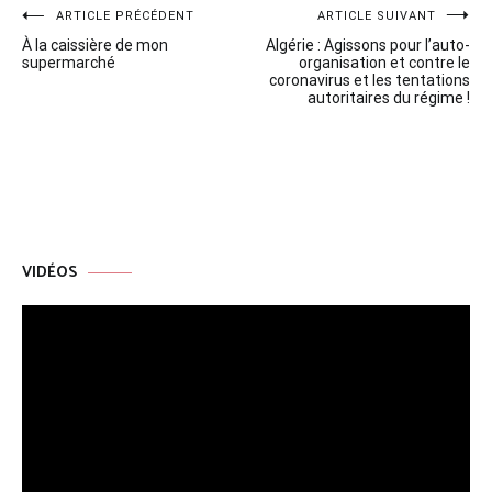
Navigation
ARTICLE PRÉCÉDENT
ARTICLE SUIVANT
À la caissière de mon
Algérie : Agissons pour l’auto-
de
supermarché
organisation et contre le
coronavirus et les tentations
l’article
autoritaires du régime !
VIDÉOS