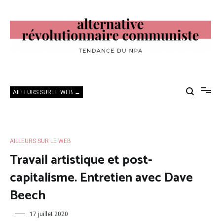
Aller
au
contenu
Alternative Révolutionnaire Communiste
Tendance du NPA
AILLEURS SUR LE WEB →
AILLEURS SUR LE WEB
Travail artistique et post-
capitalisme. Entretien avec Dave
Beech
17 juillet 2020