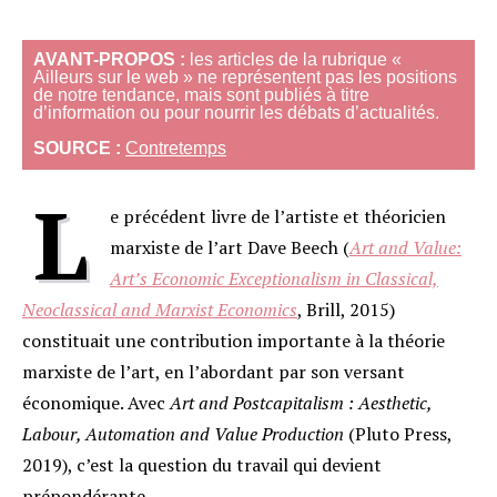
AVANT-PROPOS :
les articles de la rubrique «
Ailleurs sur le web » ne représentent pas les positions
de notre tendance, mais sont publiés à titre
d’information ou pour nourrir les débats d’actualités.
SOURCE :
Contretemps
L
e précédent livre de l’artiste et théoricien
marxiste de l’art Dave Beech (
Art and Value:
Art’s Economic Exceptionalism in Classical,
Neoclassical and Marxist Economics
, Brill, 2015)
constituait une contribution importante à la théorie
marxiste de l’art, en l’abordant par son versant
économique. Avec
Art and Postcapitalism : Aesthetic,
Labour, Automation and Value Production
(Pluto Press,
2019), c’est la question du travail qui devient
prépondérante.