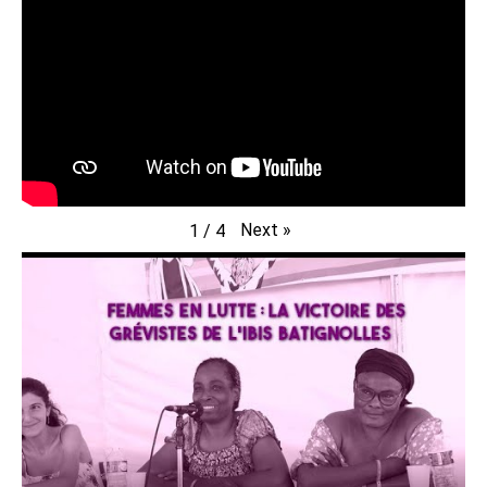
Next
»
1
/
4