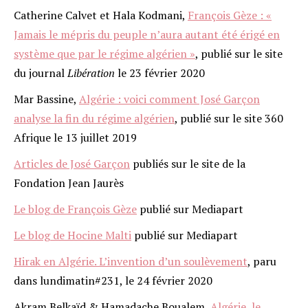
Catherine Calvet et Hala Kodmani,
François Gèze : «
Jamais le mépris du peuple n’aura autant été érigé en
système que par le régime algérien »
, publié sur le site
du journal
Libération
le 23 février 2020
Mar Bassine,
Algérie : voici comment José Garçon
analyse la fin du régime algérien
, publié sur le site 360
Afrique le 13 juillet 2019
Articles de José Garçon
publiés sur le site de la
Fondation Jean Jaurès
Le blog de François Gèze
publié sur Mediapart
Le blog de Hocine Malti
publié sur Mediapart
Hirak en Algérie. L’invention d’un soulèvement
, paru
dans lundimatin#231, le 24 février 2020
Akram Belkaïd & Hamadache Boualem,
Algérie, le