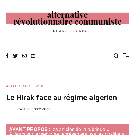
Aller
au
contenu
Alternative Révolutionnaire Communiste
Tendance du NPA
AILLEURS SUR LE WEB
Le Hirak face au régime algérien
24 septembre 2020
AVANT-PROPOS :
les articles de la rubrique «
Ailleurs sur le web » ne représentent pas les positions