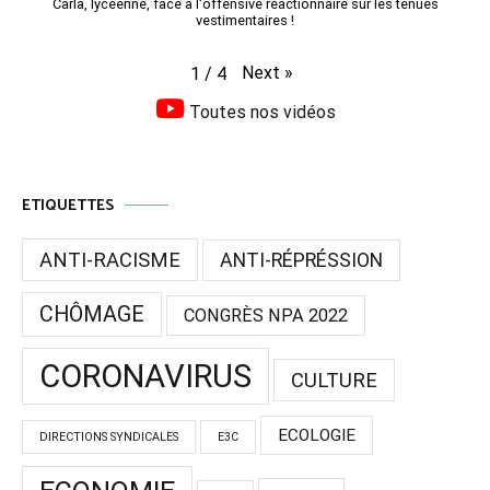
Carla, lycéenne, face à l'offensive réactionnaire sur les tenues
vestimentaires !
Next
»
1
/
4
Toutes nos vidéos
ETIQUETTES
ANTI-RACISME
ANTI-RÉPRÉSSION
CHÔMAGE
CONGRÈS NPA 2022
CORONAVIRUS
CULTURE
ECOLOGIE
DIRECTIONS SYNDICALES
E3C