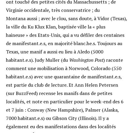
ont touché des petites cités du Massachussetts ; de
Virginie occidentale, très conservatrice ; du
Montana aussi ; avec le clou, sans doute, à Vidor (Texas),
la ville du Ku Klux Klan, baptisée ville la « plus
haineuse » des Etats-Unis, qui a vu défiler des centaines
de manifestant.e.s, en majorité blanc.he.s
. Toujours au
Texas, une manif a aussi eu lieu à Aledo (5000
habitant.e.s)
. Judy Muller (du
Washington Post
) raconte
comment une mobilisation à Norwood, Colorado (550
habitant.e.s) avec une quarantaine de manifestant.e.s,
est partie du club de lecture
. Et Ann Helen Petersen
(sur BuzzFeed) recense les manifs dans de petites
localités, et note en particulier pour le week-end des 6
et 7 juin : Conway (New Hampshire), Palmer (Alaska,
7000 habitant.e.s) ou Gibson City (Illinois). Il y a
également eu des manifestations dans des localités