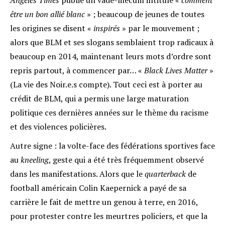
Angeles Times
publie un vade-mecum intitulé «
comment
être un bon allié blanc
» ; beaucoup de jeunes de toutes
les origines se disent «
inspirés
» par le mouvement ;
alors que BLM et ses slogans semblaient trop radicaux à
beaucoup en 2014, maintenant leurs mots d’ordre sont
repris partout, à commencer par… «
Black Lives Matter
»
(La vie des Noir.e.s compte)
. Tout ceci est à porter au
crédit de BLM, qui a permis une large maturation
politique ces dernières années sur le thème du racisme
et des violences policières.
Autre signe : la volte-face des fédérations sportives face
au
kneeling
, geste qui a été très fréquemment observé
dans les manifestations. Alors que le
quarterback
de
football américain Colin Kaepernick a payé de sa
carrière le fait de mettre un genou à terre, en 2016,
pour protester contre les meurtres policiers, et que la