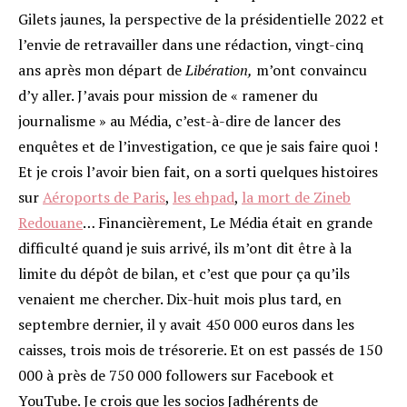
Gilets jaunes, la perspective de la présidentielle 2022 et
l’envie de retravailler dans une rédaction, vingt-cinq
ans après mon départ de
Libération,
m’ont convaincu
d’y aller. J’avais pour mission de « ramener du
journalisme » au Média, c’est-à-dire de lancer des
enquêtes et de l’investigation, ce que je sais faire quoi !
Et je crois l’avoir bien fait, on a sorti quelques histoires
sur
Aéroports de Paris
,
les ehpad
,
la mort de Zineb
Redouane
… Financièrement, Le Média était en grande
difficulté quand je suis arrivé, ils m’ont dit être à la
limite du dépôt de bilan, et c’est que pour ça qu’ils
venaient me chercher. Dix-huit mois plus tard, en
septembre dernier, il y avait 450 000 euros dans les
caisses, trois mois de trésorerie. Et on est passés de 150
000 à près de 750 000 followers sur Facebook et
YouTube. Je crois que les socios [adhérents de