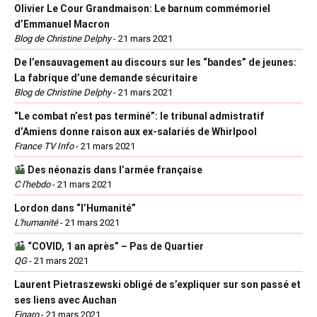
Olivier Le Cour Grandmaison: Le barnum commémoriel
d’Emmanuel Macron
Blog de Christine Delphy
-
21 mars 2021
De l’ensauvagement au discours sur les “bandes” de jeunes:
La fabrique d’une demande sécuritaire
Blog de Christine Delphy
-
21 mars 2021
“Le combat n’est pas terminé”: le tribunal admistratif
d’Amiens donne raison aux ex-salariés de Whirlpool
France TV Info
-
21 mars 2021
Des néonazis dans l’armée française
C l'hebdo
-
21 mars 2021
Lordon dans “l’Humanité”
L'humanité
-
21 mars 2021
“COVID, 1 an après” – Pas de Quartier
QG
-
21 mars 2021
Laurent Pietraszewski obligé de s’expliquer sur son passé et
ses liens avec Auchan
Figaro
-
21 mars 2021