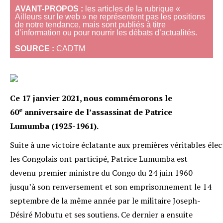
AVANT-PROPOS :
les articles de la rubrique «
Ailleurs sur le web » ne représentent pas les positions
de notre tendance, mais sont publiés à titre
d’information ou pour nourrir les débats d’actualités.
SOURCE :
CADTM
C
e 17 janvier 2021, nous commémorons le
e
60
anniversaire de l’assassinat de Patrice
Lumumba (1925-1961).
Suite à une victoire éclatante aux premières véritables éle
les Congolais ont participé, Patrice Lumumba est
devenu premier ministre du Congo du 24 juin 1960
jusqu’à son renversement et son emprisonnement le 14
septembre de la même année par le militaire Joseph-
Désiré Mobutu et ses soutiens. Ce dernier a ensuite