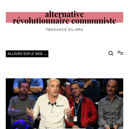
Aller
au
contenu
Alternative Révolutionnaire Communiste
Tendance du NPA
AILLEURS SUR LE WEB →