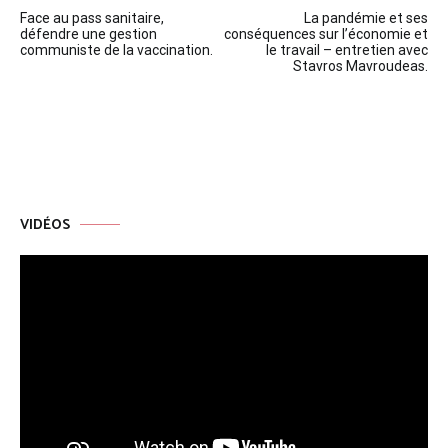
Navigation
Face au pass sanitaire,
La pandémie et ses
de
défendre une gestion
conséquences sur l’économie et
communiste de la vaccination.
le travail – entretien avec
l’article
Stavros Mavroudeas.
VIDÉOS