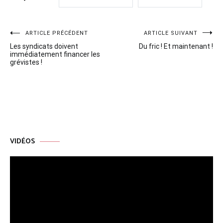
Navigation
ARTICLE PRÉCÉDENT
ARTICLE SUIVANT
Les syndicats doivent
Du fric ! Et maintenant !
de
immédiatement financer les
grévistes !
l’article
VIDÉOS