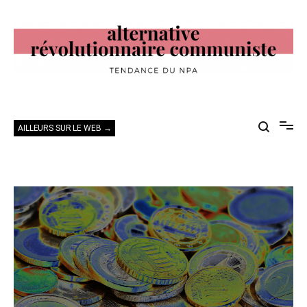
Aller
au
contenu
Alternative Révolutionnaire Communiste
Tendance du NPA
AILLEURS SUR LE WEB →