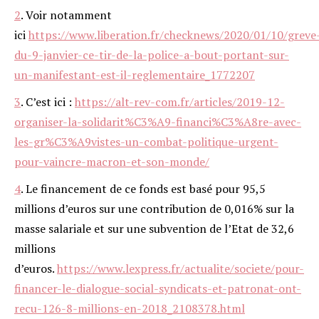
2
.
Voir notamment
ici
https://www.liberation.fr/checknews/2020/01/10/greve
du-9-janvier-ce-tir-de-la-police-a-bout-portant-sur-
un-manifestant-est-il-reglementaire_1772207
3
.
C’est ici :
https://alt-rev-com.fr/articles/2019-12-
organiser-la-solidarit%C3%A9-financi%C3%A8re-avec-
les-gr%C3%A9vistes-un-combat-politique-urgent-
pour-vaincre-macron-et-son-monde/
4
.
Le financement de ce fonds est basé pour 95,5
millions d’euros sur une contribution de 0,016% sur la
masse salariale et sur une subvention de l’Etat de 32,6
millions
d’euros.
https://www.lexpress.fr/actualite/societe/pour-
financer-le-dialogue-social-syndicats-et-patronat-ont-
recu-126-8-millions-en-2018_2108378.html