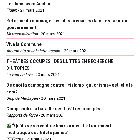
ses liens avec Auchan
Figaro
-
21 mars 2021
Réforme du chômage : les plus précaires dans le viseur du
gouvernement
Mr mondialisation
-
20 mars 2021
Vive la Commune !
Arguments pour la lutte sociale
-
20 mars 2021
THÉÂTRES OCCUPÉS : DES LUTTES EN RECHERCHE
D’UTOPIES
Le vent se lève
-
20 mars 2021
De quoi la campagne contre l’«islamo-gauchisme» est-elle le
nom?
Blog de Mediapart
-
20 mars 2021
Comprendre la bataille des théâtres occupés
Rapports de force
-
20 mars 2021
“Qu’ils se servent de leurs armes. Le traitement
médiatique des Gilets jaunes”
RT France
-
20 mars 2021