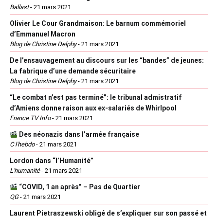
Ballast
-
21 mars 2021
Olivier Le Cour Grandmaison: Le barnum commémoriel
d’Emmanuel Macron
Blog de Christine Delphy
-
21 mars 2021
De l’ensauvagement au discours sur les “bandes” de jeunes:
La fabrique d’une demande sécuritaire
Blog de Christine Delphy
-
21 mars 2021
“Le combat n’est pas terminé”: le tribunal admistratif
d’Amiens donne raison aux ex-salariés de Whirlpool
France TV Info
-
21 mars 2021
Des néonazis dans l’armée française
C l'hebdo
-
21 mars 2021
Lordon dans “l’Humanité”
L'humanité
-
21 mars 2021
“COVID, 1 an après” – Pas de Quartier
QG
-
21 mars 2021
Laurent Pietraszewski obligé de s’expliquer sur son passé et