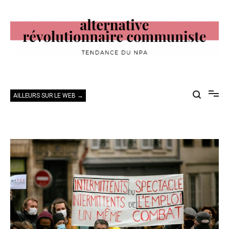
Aller
au
contenu
Alternative Révolutionnaire Communiste
Tendance du NPA
AILLEURS SUR LE WEB →