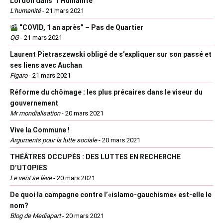
Lordon dans “l’Humanité”
L'humanité
-
21 mars 2021
“COVID, 1 an après” – Pas de Quartier
QG
-
21 mars 2021
Laurent Pietraszewski obligé de s’expliquer sur son passé et
ses liens avec Auchan
Figaro
-
21 mars 2021
Réforme du chômage : les plus précaires dans le viseur du
gouvernement
Mr mondialisation
-
20 mars 2021
Vive la Commune !
Arguments pour la lutte sociale
-
20 mars 2021
THÉÂTRES OCCUPÉS : DES LUTTES EN RECHERCHE
D’UTOPIES
Le vent se lève
-
20 mars 2021
De quoi la campagne contre l’«islamo-gauchisme» est-elle le
nom?
Blog de Mediapart
-
20 mars 2021