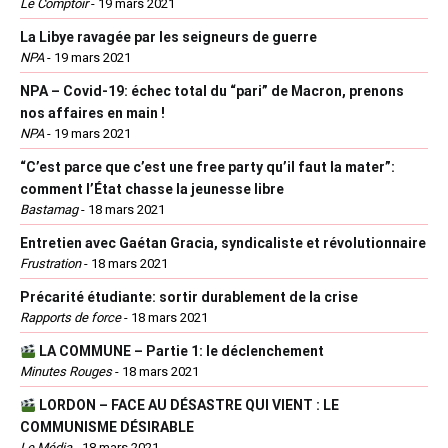
Le Comptoir
-
19 mars 2021
La Libye ravagée par les seigneurs de guerre
NPA
-
19 mars 2021
NPA – Covid-19: échec total du “pari” de Macron, prenons
nos affaires en main !
NPA
-
19 mars 2021
“C’est parce que c’est une free party qu’il faut la mater”:
comment l’État chasse la jeunesse libre
Bastamag
-
18 mars 2021
Entretien avec Gaétan Gracia, syndicaliste et révolutionnaire
Frustration
-
18 mars 2021
Précarité étudiante: sortir durablement de la crise
Rapports de force
-
18 mars 2021
LA COMMUNE – Partie 1: le déclenchement
Minutes Rouges
-
18 mars 2021
LORDON – FACE AU DÉSASTRE QUI VIENT : LE
COMMUNISME DÉSIRABLE
Le Média
-
18 mars 2021