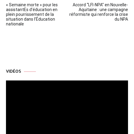
« Semaine morte » pour les
Accord “LFI-NPA” en Nouvelle-
de
assistantEs d’éducation en
Aquitaine : une campagne
plein pourrissement de la
réformiste qui renforce la crise
l’article
situation dans l’Éducation
du NPA
nationale
VIDÉOS