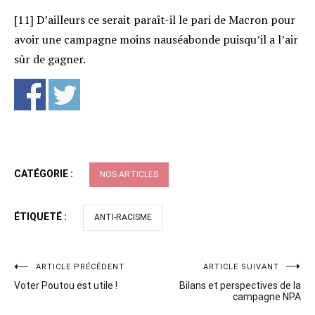
[11] D’ailleurs ce serait paraît-il le pari de Macron pour
avoir une campagne moins nauséabonde puisqu’il a l’air
sûr de gagner.
CATÉGORIE :
NOS ARTICLES
ÉTIQUETÉ :
ANTI-RACISME
Navigation
ARTICLE PRÉCÉDENT
ARTICLE SUIVANT
Voter Poutou est utile !
Bilans et perspectives de la
de
campagne NPA