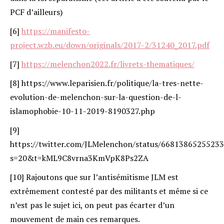
PCF d’ailleurs)
[6]
https://manifesto-
project.wzb.eu/down/originals/2017-2/31240_2017.pdf
[7]
https://melenchon2022.fr/livrets-thematiques/
[8] https://www.leparisien.fr/politique/la-tres-nette-
evolution-de-melenchon-sur-la-question-de-l-
islamophobie-10-11-2019-8190327.php
[9]
https://twitter.com/JLMelenchon/status/6681386525523
s=20&t=kML9C8vrna3KmVpK8Ps2ZA
[10] Rajoutons que sur l’antisémitisme JLM est
extrêmement contesté par des militants et même si ce
n’est pas le sujet ici, on peut pas écarter d’un
mouvement de main ces remarques.