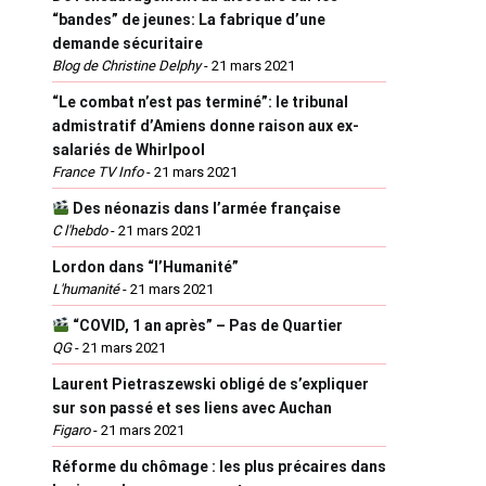
“bandes” de jeunes: La fabrique d’une
demande sécuritaire
Blog de Christine Delphy
-
21 mars 2021
“Le combat n’est pas terminé”: le tribunal
admistratif d’Amiens donne raison aux ex-
salariés de Whirlpool
France TV Info
-
21 mars 2021
Des néonazis dans l’armée française
C l'hebdo
-
21 mars 2021
Lordon dans “l’Humanité”
L'humanité
-
21 mars 2021
“COVID, 1 an après” – Pas de Quartier
QG
-
21 mars 2021
Laurent Pietraszewski obligé de s’expliquer
sur son passé et ses liens avec Auchan
Figaro
-
21 mars 2021
Réforme du chômage : les plus précaires dans