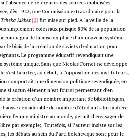
 si l’absence de références des sources mobilisées
hevée, dès 1923, une Commission extraordinaire pour la
a
Tcheka Likbez
[2]
fut mise sur pied. A la veille de la
tous simplement colossaux puisque 80% de la population
 s’accompagna de la mise en place d’un nouveau système
ar le biais de la création de soviets d’éducation pour
seignants. Le programme éducatif revendiquait une
un système unique. Sans que Nicolas Fornet ne développe
 s’est heurtée, au début, à l’opposition des instituteurs,
ation comportait une dimension politique revendiquée, en
même si aucun élément n’est fourni permettant d’en
de la création d’un nombre important de bibliothèques,
e hausse considérable du nombre d’étudiants. En matière
mière femme ministre au monde, permit d’envisager de
bre par exemple). Toutefois, si l’auteur insiste sur les
, les débats au sein du Parti bolchevique sont pour le