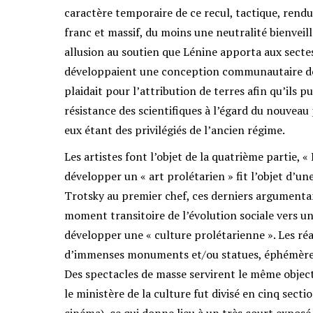
caractère temporaire de ce recul, tactique, rend
franc et massif, du moins une neutralité bienveil
allusion au soutien que Lénine apporta aux sectes 
développaient une conception communautaire de 
plaidait pour l’attribution de terres afin qu’ils
résistance des scientifiques à l’égard du nouvea
eux étant des privilégiés de l’ancien régime.
Les artistes font l’objet de la quatrième partie, « 
développer un « art prolétarien » fit l’objet d’un
Trotsky au premier chef, ces derniers argumentan
moment transitoire de l’évolution sociale vers un 
développer une « culture prolétarienne ». Les réa
d’immenses monuments et/ou statues, éphémères le
Des spectacles de masse servirent le même objecti
le ministère de la culture fut divisé en cinq secti
cinéma), ce qui donne lieu à un très court exposé