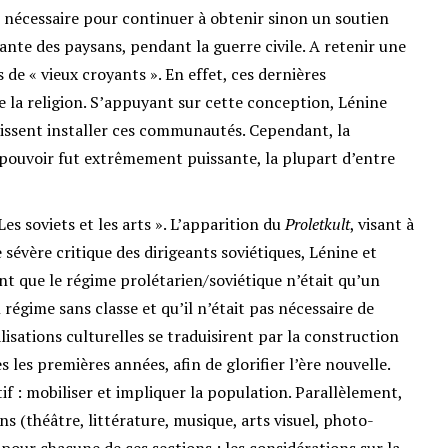
u nécessaire pour continuer à obtenir sinon un soutien
lante des paysans, pendant la guerre civile. A retenir une
de « vieux croyants ». En effet, ces dernières
la religion. S’appuyant sur cette conception, Lénine
 puissent installer ces communautés. Cependant, la
u pouvoir fut extrêmement puissante, la plupart d’entre
Les soviets et les arts ». L’apparition du
Proletkult
, visant à
e sévère critique des dirigeants soviétiques, Lénine et
t que le régime prolétarien/soviétique n’était qu’un
régime sans classe et qu’il n’était pas nécessaire de
lisations culturelles se traduisirent par la construction
s premières années, afin de glorifier l’ère nouvelle.
f : mobiliser et impliquer la population. Parallèlement,
ons (théâtre, littérature, musique, arts visuel, photo-
 pour chacune de ces sections : les considérations sur la