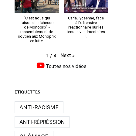
"C'est nous qui
Carla, lycéenne, face
faisons la richesse
à l'offensive
de Monoprix" -
réactionnaire sur les
rassemblement de
tenues vestimentaires
soutien aux Monoprix
!
en lutte.
Next
»
1
/
4
Toutes nos vidéos
ETIQUETTES
ANTI-RACISME
ANTI-RÉPRÉSSION