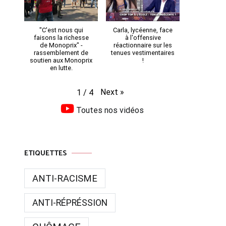
"C'est nous qui
Carla, lycéenne, face
faisons la richesse
à l'offensive
de Monoprix" -
réactionnaire sur les
rassemblement de
tenues vestimentaires
soutien aux Monoprix
!
en lutte.
Next
»
1
/
4
Toutes nos vidéos
ETIQUETTES
ANTI-RACISME
ANTI-RÉPRÉSSION