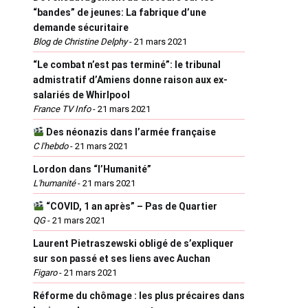
“bandes” de jeunes: La fabrique d’une
demande sécuritaire
Blog de Christine Delphy
-
21 mars 2021
“Le combat n’est pas terminé”: le tribunal
admistratif d’Amiens donne raison aux ex-
salariés de Whirlpool
France TV Info
-
21 mars 2021
Des néonazis dans l’armée française
C l'hebdo
-
21 mars 2021
Lordon dans “l’Humanité”
L'humanité
-
21 mars 2021
“COVID, 1 an après” – Pas de Quartier
QG
-
21 mars 2021
Laurent Pietraszewski obligé de s’expliquer
sur son passé et ses liens avec Auchan
Figaro
-
21 mars 2021
Réforme du chômage : les plus précaires dans