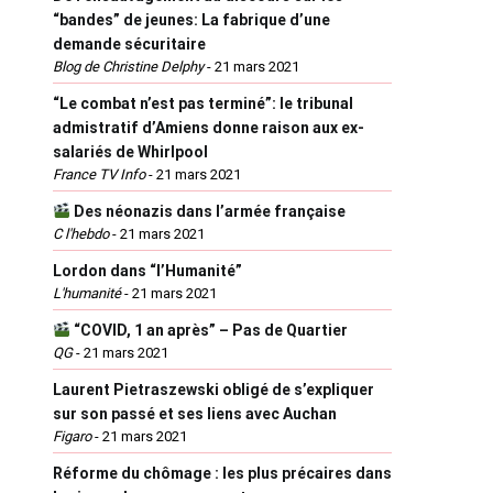
“bandes” de jeunes: La fabrique d’une
demande sécuritaire
Blog de Christine Delphy
-
21 mars 2021
“Le combat n’est pas terminé”: le tribunal
admistratif d’Amiens donne raison aux ex-
salariés de Whirlpool
France TV Info
-
21 mars 2021
Des néonazis dans l’armée française
C l'hebdo
-
21 mars 2021
Lordon dans “l’Humanité”
L'humanité
-
21 mars 2021
“COVID, 1 an après” – Pas de Quartier
QG
-
21 mars 2021
Laurent Pietraszewski obligé de s’expliquer
sur son passé et ses liens avec Auchan
Figaro
-
21 mars 2021
Réforme du chômage : les plus précaires dans