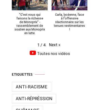
"C'est nous qui
Carla, lycéenne, face
faisons la richesse
à l'offensive
de Monoprix" -
réactionnaire sur les
rassemblement de
tenues vestimentaires
soutien aux Monoprix
!
en lutte.
Next
»
1
/
4
Toutes nos vidéos
ETIQUETTES
ANTI-RACISME
ANTI-RÉPRÉSSION