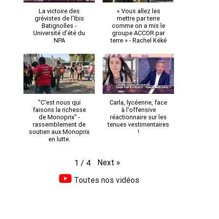
La victoire des
« Vous allez les
grévistes de l'Ibis
mettre par terre
Batignolles -
comme on a mis le
Université d'été du
groupe ACCOR par
NPA
terre » - Rachel Kéké
"C'est nous qui
Carla, lycéenne, face
faisons la richesse
à l'offensive
de Monoprix" -
réactionnaire sur les
rassemblement de
tenues vestimentaires
soutien aux Monoprix
!
en lutte.
Next
»
1
/
4
Toutes nos vidéos