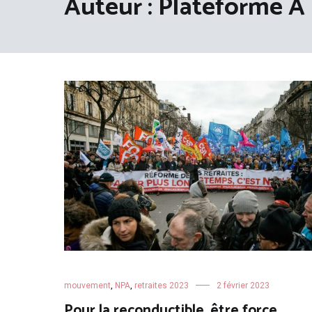
Auteur :
Plateforme A
mouvement
,
NPA
,
retraites 2023
2 février 2023
Pour la reconductible, être force